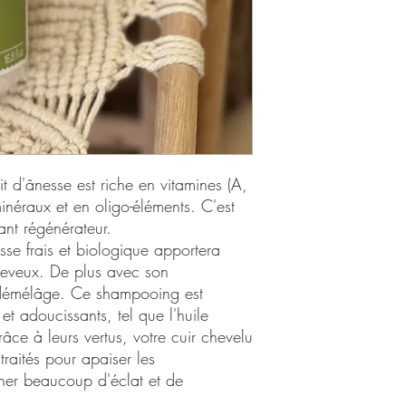
PARFUM, STYRENE/A
CHLORIDE, XANTHAN
ACID, COCO-GLUCOS
POTASSIUM SORBATE
lait d'ânesse est riche en vitamines (A,
néraux et en oligo-éléments. C'est
ant régénérateur.
se frais et biologique apportera
heveux. De plus avec son
le démélâge. Ce shampooing est
et adoucissants, tel que l'huile
âce à leurs vertus, votre cuir chevelu
traités pour apaiser les
ner beaucoup d'éclat et de