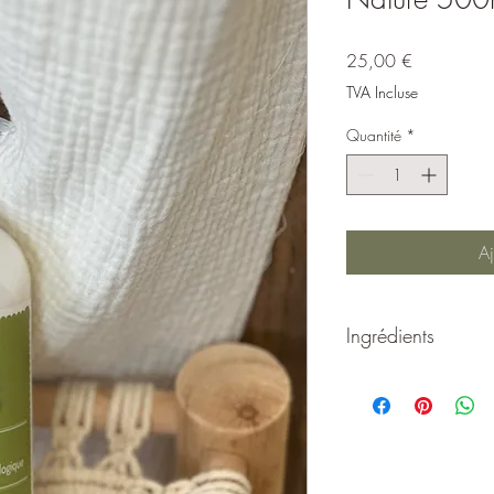
Prix
25,00 €
TVA Incluse
Quantité
*
Aj
Ingrédients
AQUA, AMMONIUM LA
COCAMIDOPROPYL BE
DONKEY MILK (Issu de 
SPINOSA KERNEL EXTRA
EXTRACT, BENZYL AL