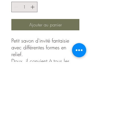
Ajouter au panier
Petit savon d'invité fantaisie
avec différentes formes en
relief.
Doux, il convient à tous les
types de peau, avec parfum de
Grasse
Composition
Sodium palmate, sodium palm kernelate,
aqua, glycerin, parfum, palm kernel
acid, sodium chloride, BHT, tetrasodium,
etidronate, tetrasodium, EDTA, Disodium,