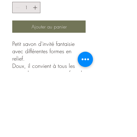
Ajouter au panier
Petit savon d'invité fantaisie
avec différentes formes en
relief.
Doux, il convient à tous les
types de peau, avec parfum de
Grasse
Composition
Sodium palmate, sodium palm kernelate,
aqua, glycerin, parfum, palm kernel
acid, sodium chloride, BHT, benzyl