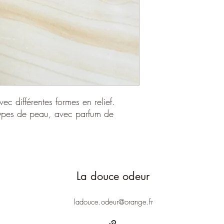
limonene, tetrasodium 
geraniol, Disodium me
CI47005/12490
avec différentes formes en relief.
 types de peau, avec parfum de
La douce odeur
ladouce.odeur@orange.fr