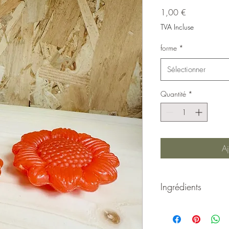
Prix
1,00 €
TVA Incluse
forme
*
Sélectionner
Quantité
*
Aj
Ingrédients
Sodium palmate, sodiu
parfum, palm kernel aci