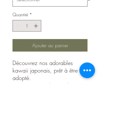
Quantité
*
Ajouter au panier
Découvrez nos adorables
kawaii japonais, prêt à être
adopté.
Vous appuyez dessus, il crie,
tire la langue mais aussi jette
de l'eau.
Ils existent en poussin jaune ou
en dauphin bleu.
Le bain deviendra un vrai
plaisir