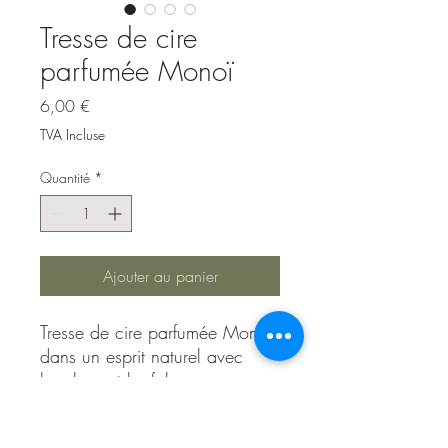
Tresse de cire
parfumée Monoï
Prix
6,00 €
TVA Incluse
Quantité
*
Ajouter au panier
Tresse de cire parfumée Monoï,
dans un esprit naturel avec
bambou et loofah.
La cire est une cire végétale de
Soja et les parfums sont des