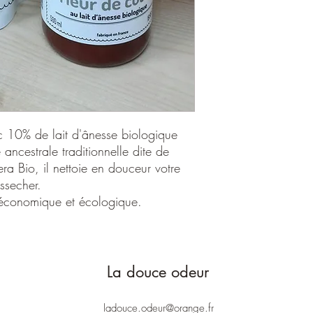
GLUTAMATE DIACETA
POTASSIUM SORBATE,
STYRENE/ACRYLATES
CITRAL, COUMARIN,
c 10% de lait d'ânesse biologique
ancestrale traditionnelle dite de
era Bio, il nettoie en douceur votre
éssecher.
économique et écologique.
La douce odeur
ladouce.odeur@orange.fr