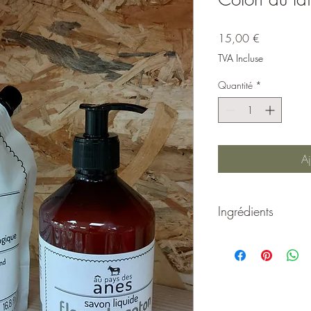
Prix
15,00 €
TVA Incluse
Quantité
*
Aj
Ingrédients
AQUA/WATER, POTA
PARFUM/FRAGRANCE
OLIVATE, ALOE BARB
NUCIFERA (COCONUT)
FRUIT OIL, HYDROXY