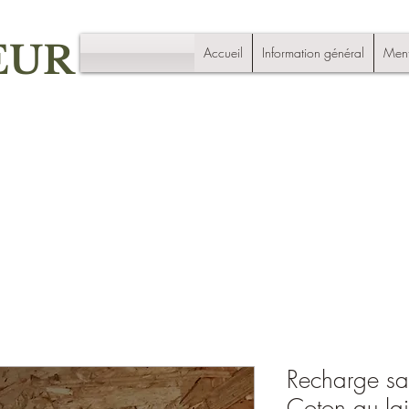
EUR
Accueil
Information général
Ment
Recharge sav
Coton au la