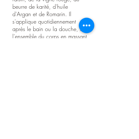
beurre de karité, d'huile
d'Argan et de Romarin. Il
s'applique quotidiennement
après le bain ou la douche, sur
l'ensemble du corps en massant
légérement jusqu'à prénétration
du produit.
Il convient à tous les types de
peau surtout les plus sèches et
les plus délicates.
Il garantit douceur et nutrition ,
sur la peau, chaque jour.
Ingrédients
AQUA, DONKEY MILK (issu de
l'agriculture biologique), ISOPROPYL